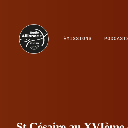
ÉMISSIONS
PODCAST
St Césaire au XVIème 