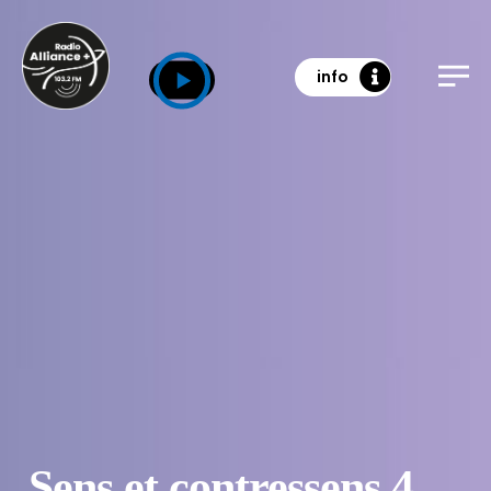
info
Sens et contressens 4