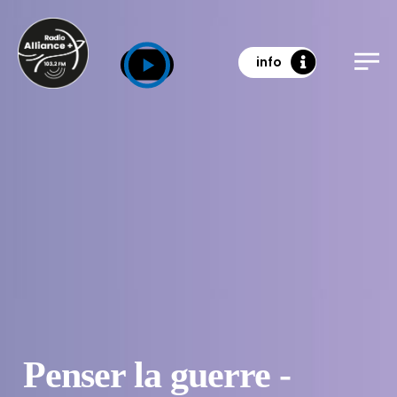
info
Penser la guerre -