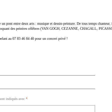
pont entre deux arts : musique et dessin-peinture. De tous temps chanteur, il 
s évoquant des peintres célèbres (VAN GOGH, CEZANNE, CHAGALL, PICASSO) : i
pelant au 07 83 46 84 40 pour un concert privé !
sont indiqués avec
*