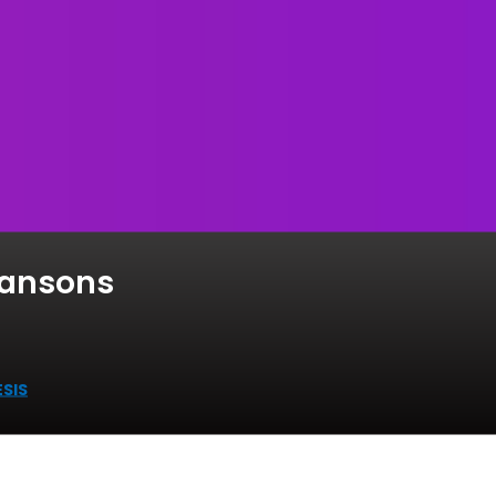
hansons
ÈSIS