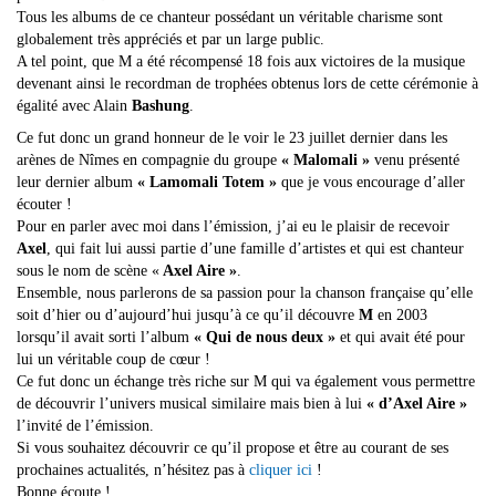
Tous les albums de ce chanteur possédant un véritable charisme sont
globalement très appréciés et par un large public.
A tel point, que M a été récompensé 18 fois aux victoires de la musique
devenant ainsi le recordman de trophées obtenus lors de cette cérémonie à
égalité avec Alain
Bashung
.
Ce fut donc un grand honneur de le voir le 23 juillet dernier dans les
arènes de Nîmes en compagnie du groupe
« Malomali »
venu présenté
leur dernier album
« Lamomali Totem »
que je vous encourage d’aller
écouter !
Pour en parler avec moi dans l’émission, j’ai eu le plaisir de recevoir
Axel
, qui fait lui aussi partie d’une famille d’artistes et qui est chanteur
sous le nom de scène «
Axel Aire »
.
Ensemble, nous parlerons de sa passion pour la chanson française qu’elle
soit d’hier ou d’aujourd’hui jusqu’à ce qu’il découvre
M
en 2003
lorsqu’il avait sorti l’album
« Qui de nous deux »
et qui avait été pour
lui un véritable coup de cœur !
Ce fut donc un échange très riche sur M qui va également vous permettre
de découvrir l’univers musical similaire mais bien à lui
« d’Axel Aire »
l’invité de l’émission.
Si vous souhaitez découvrir ce qu’il propose et être au courant de ses
prochaines actualités, n’hésitez pas à
cliquer ici
!
Bonne écoute !