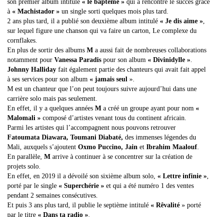
son premier album intitulé
« le baptême »
qui a rencontré le succès grâce
à
« Machistador »
un single sorti quelques mois plus tard.
2 ans plus tard, il a publié son deuxième album intitulé
« Je dis aime »
,
sur lequel figure une chanson qui va faire un carton, Le complexe du
cornflakes.
En plus de sortir des albums
M
a aussi fait de nombreuses collaborations
notamment pour
Vanessa Paradis
pour son album
« Divinidylle »
.
Johnny Halliday
fait également partie des chanteurs qui avait fait appel
à ses services pour son album
« jamais seul
».
M est un chanteur que l’on peut toujours suivre aujourd’hui dans une
carrière solo mais pas seulement.
En effet, il y a quelques années
M
a créé un groupe ayant pour nom
«
Malomali »
composé d’artistes venant tous du continent africain.
Parmi les artistes qui l’accompagnent nous pouvons retrouver
Fatoumata Diawara, Toumani Diabaté,
des immenses légendes du
Mali, auxquels s’ajoutent
Oxmo Puccino, Jain
et
Ibrahim Maalouf
.
En parallèle,
M
arrive à continuer à se concentrer sur la création de
projets solo.
En effet, en 2019 il a dévoilé son sixième album solo,
« Lettre infinie »
,
porté par le single
« Superchérie »
et qui a été numéro 1 des ventes
pendant 2 semaines consécutives.
Et puis 3 ans plus tard, il publie le septième intitulé
« Rêvalité
» porté
par le titre
« Dans ta radio »
.