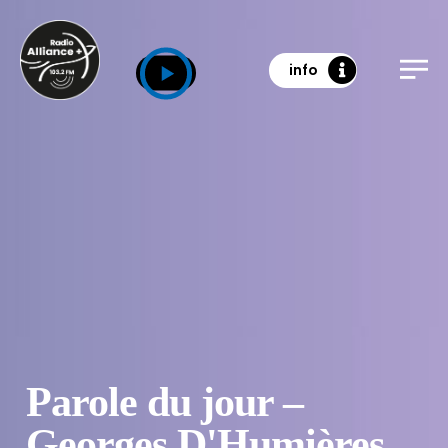
info
Parole du jour –
Georges D'Humières .