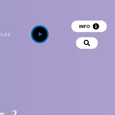
INFO
CLES
 . 2