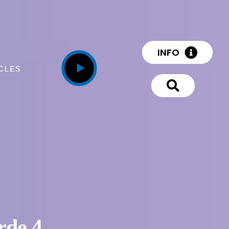
INFO
CLES
rde 4