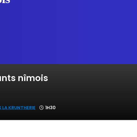
nts nîmois
 LA KRUNTHERIE
1H30