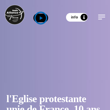
info
l'Eglise protestante
unie de France, 10 ans