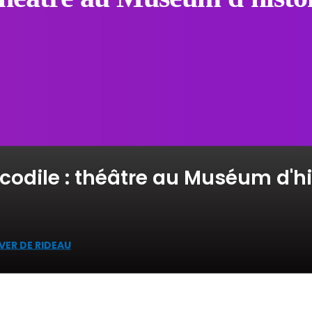
odile : théâtre au Muséum d'his
VER DE RIDEAU