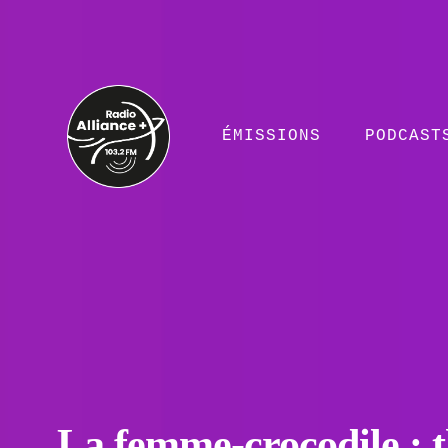
ÉMISSIONS
PODCAST
La femme-crocodile : t