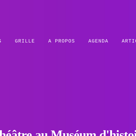
S
GRILLE
A PROPOS
AGENDA
ARTI
héâtre au Muséum d'histoi