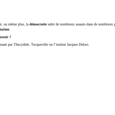
ant, ou même plus, la
démocratie
subit de nombreux assauts dans de nombreux pa
itution
.
avenir ?
ssant par Thucydide, Tocqueville ou l’institut Jacques Delors.