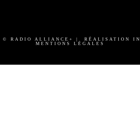
3 © RADIO ALLIANCE+ | RÉALISATION I
MENTIONS LÉGALES
e }}
{{ track.lenght }}