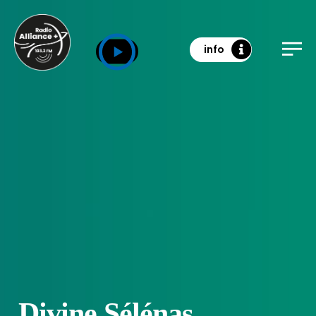
info
Divine Sélénas