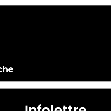
rche
Infolettre