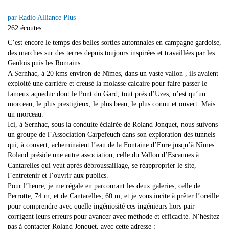
par Radio Alliance Plus
262 écoutes
C’est encore le temps des belles sorties automnales en campagne gardoise,
des marches sur des terres depuis toujours inspirées et travaillées par les
Gaulois puis les Romains :.
A Sernhac, à 20 kms environ de Nîmes, dans un vaste vallon , ils avaient
exploité une carrière et creusé la molasse calcaire pour faire passer le
fameux aqueduc dont le Pont du Gard, tout près d’Uzes, n’est qu’un
morceau, le plus prestigieux, le plus beau, le plus connu et ouvert. Mais
un morceau.
Ici, à Sernhac, sous la conduite éclairée de Roland Jonquet, nous suivons
un groupe de l’Association Carpefeuch dans son exploration des tunnels
qui, à couvert, acheminaient l’eau de la Fontaine d’Eure jusqu’à Nîmes.
Roland préside une autre association, celle du Vallon d’Escaunes à
Cantarelles qui veut après débroussaillage, se réapproprier le site,
l’entretenir et l’ouvrir aux publics.
Pour l’heure, je me régale en parcourant les deux galeries, celle de
Perrotte, 74 m, et de Cantarelles, 60 m, et je vous incite à prêter l’oreille
pour comprendre avec quelle ingéniosité ces ingénieurs hors pair
corrigent leurs erreurs pour avancer avec méthode et efficacité. N’hésitez
pas à contacter Roland Jonquet, avec cette adresse :