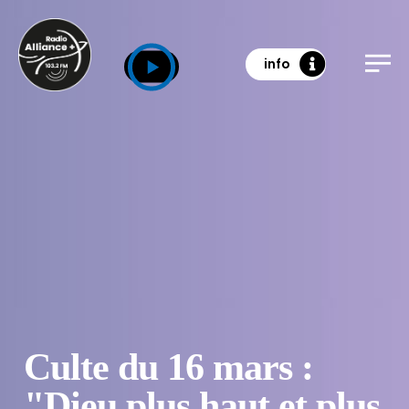
info
Culte du 16 mars :
"Dieu plus haut et plus