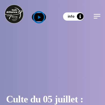
info
Culte du 05 juillet :