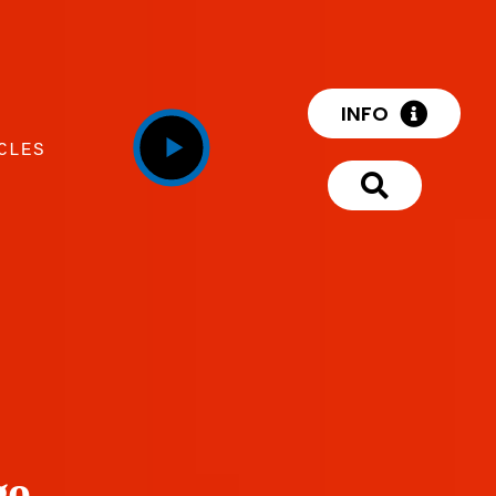
INFO
CLES
go