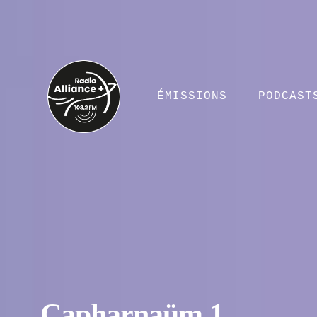
ÉMISSIONS
PODCAST
Capharnaüm 1