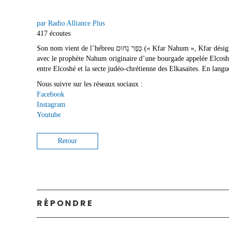
par Radio Alliance Plus
417 écoutes
Son nom vient de l’hébreu כְּפַר נַחוּם (« Kfar Nahum », Kfar désignant le village et Nahum la compassion, la consolation ; il s’agit littéralement du « village du Consolateur »). Il est possible qu’il y ait un lien
avec le prophète Nahum originaire d’une bourgade appelée Elcoshé
entre Elcoshé et la secte judéo-chrétienne des Elkasaïtes. En lang
Nous suivre sur les réseaux sociaux :
Facebook
Instagram
Youtube
Retour
RÉPONDRE