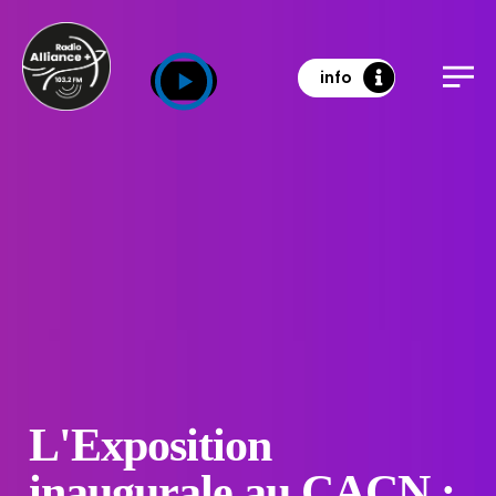
info
L'Exposition
inaugurale au CACN :