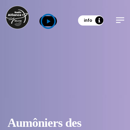
info
Aumôniers des