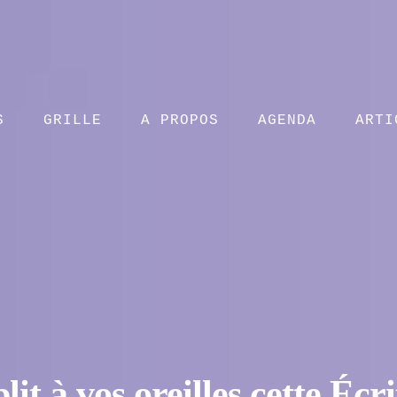
S
GRILLE
A PROPOS
AGENDA
ARTI
t à vos oreilles cette Écri