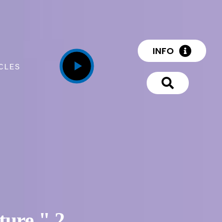
INFO
CLES
ture." 2