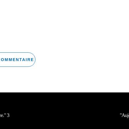
re." 3
"Aujo