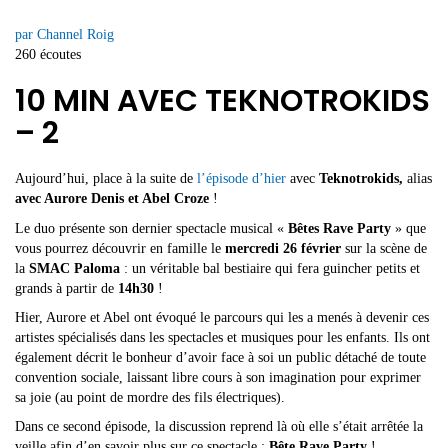
par Channel Roig
260 écoutes
10 MIN AVEC TEKNOTROKIDS
– 2
Aujourd’hui, place à la suite de
l’épisode d’hier
avec
Teknotrokids,
alias
avec Aurore Denis et Abel Croze
!
Le duo présente son dernier spectacle musical «
Bêtes Rave Party
» que
vous pourrez découvrir en famille le
mercredi 26 février
sur la scène de
la
SMAC Paloma
: un véritable bal bestiaire qui fera guincher petits et
grands à partir de
14h30
!
Hier, Aurore et Abel ont évoqué le parcours qui les a menés à devenir ces
artistes spécialisés dans les spectacles et musiques pour les enfants. Ils ont
également décrit le bonheur d’avoir face à soi un public détaché de toute
convention sociale, laissant libre cours à son imagination pour exprimer
sa joie (au point de mordre des fils électriques).
Dans ce second épisode, la discussion reprend là où elle s’était arrêtée la
veille afin d’en savoir plus sur ce spectacle :
Bête Rave Party
!