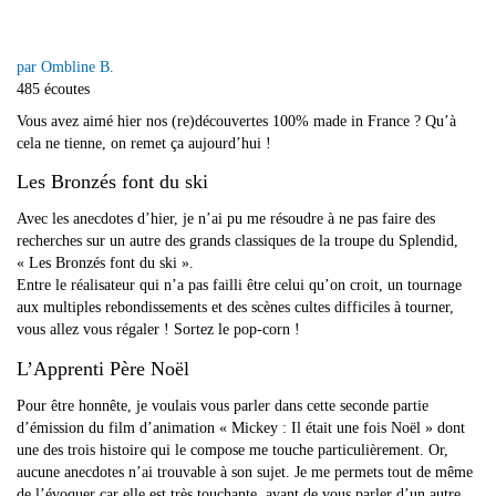
par Ombline B.
485 écoutes
Vous avez aimé hier nos (re)découvertes 100% made in France ? Qu’à
cela ne tienne, on remet ça aujourd’hui !
Les Bronzés font du ski
Avec les anecdotes d’hier, je n’ai pu me résoudre à ne pas faire des
recherches sur un autre des grands classiques de la troupe du Splendid,
« Les Bronzés font du ski ».
Entre le réalisateur qui n’a pas failli être celui qu’on croit, un tournage
aux multiples rebondissements et des scènes cultes difficiles à tourner,
vous allez vous régaler ! Sortez le pop-corn !
L’Apprenti Père Noël
Pour être honnête, je voulais vous parler dans cette seconde partie
d’émission du film d’animation « Mickey : Il était une fois Noël » dont
une des trois histoire qui le compose me touche particulièrement. Or,
aucune anecdotes n’ai trouvable à son sujet. Je me permets tout de même
de l’évoquer car elle est très touchante, avant de vous parler d’un autre