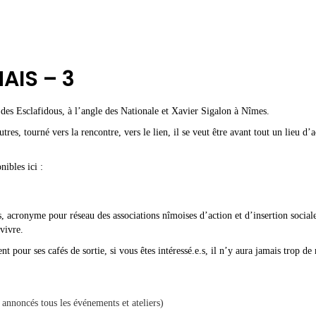
AIS – 3
es Esclafidous, à l’angle des Nationale et Xavier Sigalon à Nîmes.
es, tourné vers la rencontre, vers le lien, il se veut être avant tout un lieu d’ac
nibles ici :
is, acronyme pour réseau des associations nîmoises d’action et d’insertion socia
 vivre.
pour ses cafés de sortie, si vous êtes intéressé.e.s, il n’y aura jamais trop de 
 annoncés tous les événements et ateliers)