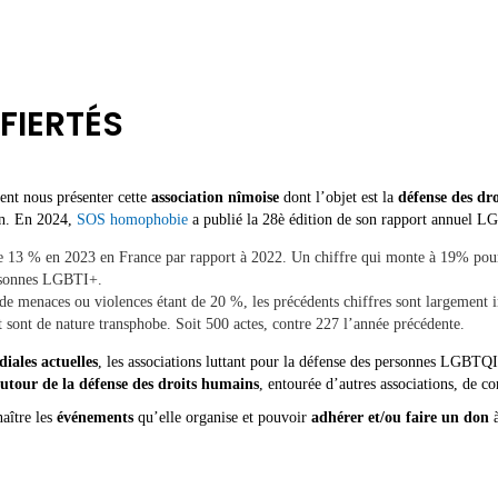
 FIERTÉS
nt nous présenter cette
association nîmoise
dont l’objet est la
défense des dr
ion. En 2024,
SOS homophobie
a publié la 28è édition de son rapport annuel LG
13 % en 2023 en France par rapport à 2022. Un chiffre qui monte à 19% pour le
ersonnes LGBTI+.
 menaces ou violences étant de 20 %, les précédents chiffres sont largement inf
t sont de nature transphobe. Soit 500 actes, contre 227 l’année précédente.
iales actuelles
, les associations luttant pour la défense des personnes LGBTQI
autour de la défense des droits humains
, entourée d’autres associations, de
aître les
événements
qu’elle organise et pouvoir
adhérer et/ou faire un don
à