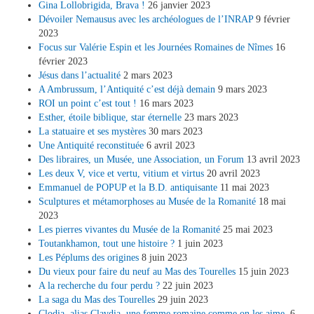
Gina Lollobrigida, Brava !
26 janvier 2023
Dévoiler Nemausus avec les archéologues de l’INRAP
9 février
2023
Focus sur Valérie Espin et les Journées Romaines de Nîmes
16
février 2023
Jésus dans l’actualité
2 mars 2023
A Ambrussum, l’Antiquité c’est déjà demain
9 mars 2023
ROI un point c’est tout !
16 mars 2023
Esther, étoile biblique, star éternelle
23 mars 2023
La statuaire et ses mystères
30 mars 2023
Une Antiquité reconstituée
6 avril 2023
Des libraires, un Musée, une Association, un Forum
13 avril 2023
Les deux V, vice et vertu, vitium et virtus
20 avril 2023
Emmanuel de POPUP et la B.D. antiquisante
11 mai 2023
Sculptures et métamorphoses au Musée de la Romanité
18 mai
2023
Les pierres vivantes du Musée de la Romanité
25 mai 2023
Toutankhamon, tout une histoire ?
1 juin 2023
Les Péplums des origines
8 juin 2023
Du vieux pour faire du neuf au Mas des Tourelles
15 juin 2023
A la recherche du four perdu ?
22 juin 2023
La saga du Mas des Tourelles
29 juin 2023
Clodia, alias Clavdia, une femme romaine comme on les aime.
6