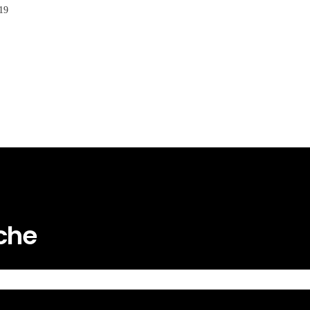
19
rche