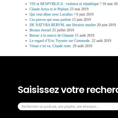
VIS et RESPVBLICA : violence et république ?
16 mai 20
Claude Aziza et le Péplum
23 mai 2019
Qui veut dîner avec Lucullus ?
6 juin 2019
Ces pierres qui nous parlent
13 juin 2019
DE NATVRA RERVM, une librairie insolite
20 juin 2019
Bronze éternel
25 juillet 2019
Retour à la source de Glanum
15 août 2019
Le regard d’Eric Teyssier sur Commode.
22 août 2019
Vénus s’en va, Claude reste.
29 août 2019
Saisissez votre reche