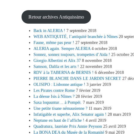
Retour archives Antiquissimo
Back in ALERIA !
7 septembre 2018
WEB ANTIQUITÉ, l’antiquité branchée à Nîmes
20 septe
Faune, même pas peur !
27 septembre 2018
ALERIA again. Sempre ALERIA
4 octobre 2018
Sonnez, sonnez toujours, trompettes d’Aida !
25 octobre 2
Giorgio Albertini et Alix 37
8 novembre 2018
Samson, Dalila et les arts !
22 novembre 2018
RDV à la TABERNA de BERNIS !
6 décembre 2018
PIERRE BLANCHE DANS LE JARDIN SECRET
27 déc
OLISIPO : Lisbonne antique !
3 janvier 2019
Les Pirates contre Rome
7 février 2019
La déesse Isis à Nîmes ?
28 février 2019
Saxa loquuntur… à Pompéi.
7 mars 2019
Une petite tisane némausienne ?
11 mars 2019
Infatigable et superbe, Alix Senator again !
28 mars 2019
Neptune en haut de l’affiche !
4 avril 2019
Quadratura, lauréate Prix Annie Peysson
25 avril 2019
La BONA DEA du Musée de la Romanité
9 mai 2019